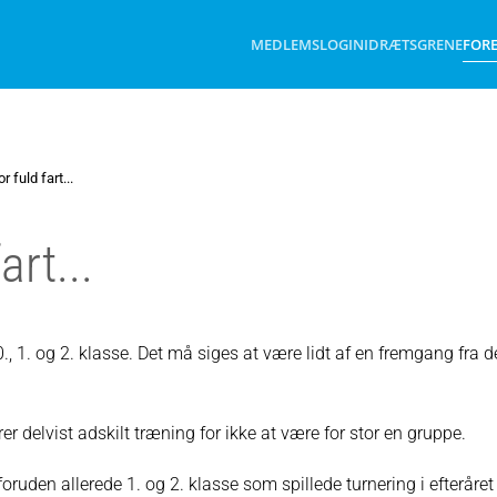
MEDLEMSLOGIN
IDRÆTSGRENE
FOR
 fuld fart...
art...
0., 1. og 2. klasse. Det må siges at være lidt af en fremgang fra d
er delvist adskilt træning for ikke at være for stor en gruppe.
(foruden allerede 1. og 2. klasse som spillede turnering i efteråret