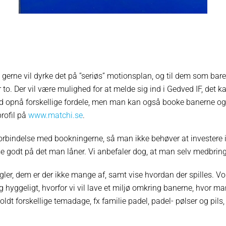
gerne vil dyrke det på ”seriøs” motionsplan, og til dem som bare
r to. Der vil være mulighed for at melde sig ind i Gedved IF, det k
ed opnå forskellige fordele, men man kan også booke banerne og
profil på
www.matchi.se
.
i forbindelse med bookningerne, så man ikke behøver at investere 
sse godt på det man låner. Vi anbefaler dog, at man selv medbring
regler, dem er der ikke mange af, samt vise hvordan der spilles. Vo
og hyggeligt, hvorfor vi vil lave et miljø omkring banerne, hvor m
oldt forskellige temadage, fx familie padel, padel- pølser og pils