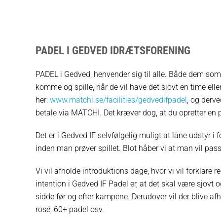
PADEL I GEDVED IDRÆTSFORENING
PADEL i Gedved, henvender sig til alle. Både dem som 
komme og spille, når de vil have det sjovt en time elle
her:
www.matchi.se/facilities/gedvedifpadel
, og derv
betale via MATCHI. Det kræver dog, at du opretter en 
Det er i Gedved IF selvfølgelig muligt at låne udstyr 
inden man prøver spillet. Blot håber vi at man vil pa
Vi vil afholde introduktions dage, hvor vi vil forklare 
intention i Gedved IF Padel er, at det skal være sjovt 
sidde før og efter kampene. Derudover vil der blive afh
rosé, 60+ padel osv.