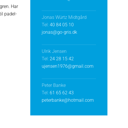
gren. Har
il padel-
Jonas Würtz Midtgård
Tel:
40 84 05 10
jonas@go-gris.dk
Ulrik Jensen
Tel:
24 28 15 42
ujensen1976@gmail.com
Peter Banke
Tel:
61 65 62 43
peterbanke@hotmail.com