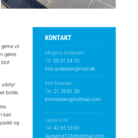
KONTAKT
 gerne vil
Mogens Andersen
an gøres
Tlf.
20 31 24 10
 blot
tmc.andersen@mail.dk
Kim Roersen
i udstyr
Tel:
21 78 81 38
er bolde.
kimroersen@hotmail.com
res
an kan
Laura Lind
, padel og
Tel:
42 65 53 00
lauralind123@hotmail.com